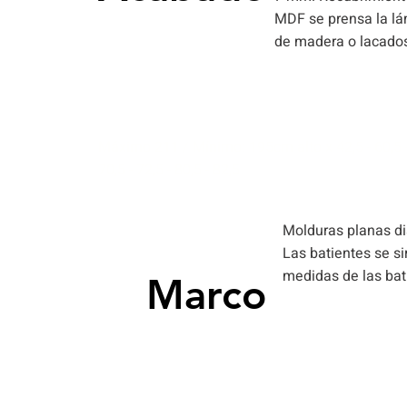
MDF se prensa la lám
de madera o lacados
Máximo 211 / Mínimo: 195cm alto x 42,5 - 60,5 - 
70,5 - 72,5 - 80,5 - 82,5
Molduras planas di
Las batientes se si
medidas de las bat
Marco