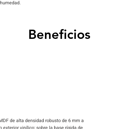
a humedad.
permeable
Beneficios
, tienen el
na puerta de
 las bisagras.
arniz ni
medo y son
icos
n el relieve y
lemas de
.
 MDF de alta densidad robusto de 6 mm a
exterior vinílico; sobre la base rígida de