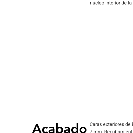
núcleo interior de l
- Gran resistencia a la humedad; superficie im
- Alta resistencia a golpes y arañazos
- Cierre sólido y tacto firme: Al ser semimacizas
peso justo para transmitir la consistencia de u
gama alta al abrir y cerrar, pero sin sobrecargar
- Mantenimiento e higiene cero: No necesitan b
pintura. Se limpian fácilmente con un paño hú
resistentes a los productos de limpieza domést
comunes.
-Diseño y texturas realistas: Los acabados imita
la veta de la madera natural, pero sin los prob
decoloración por el sol que sufre la madera real
Acabado
Caras exteriores de
7 mm. Recubrimiento 