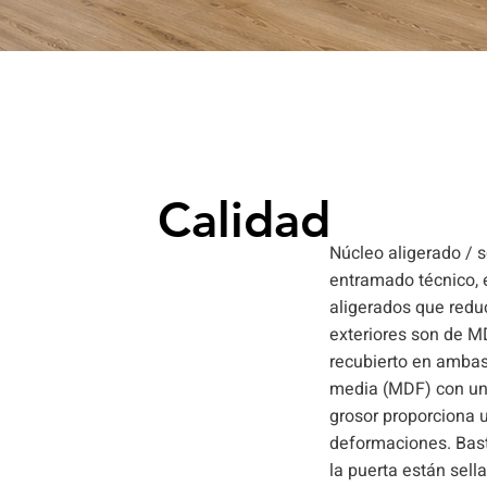
Calidad
Núcleo aligerado / 
entramado técnico, e
aligerados que reduc
exteriores son de MD
recubierto en ambas 
media (MDF) con un
grosor proporciona u
deformaciones. Bast
la puerta están sell