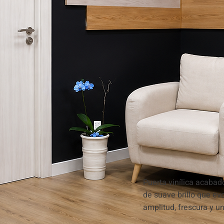
Puerta vinílica acabad
de suave brillo que ev
amplitud, frescura y u