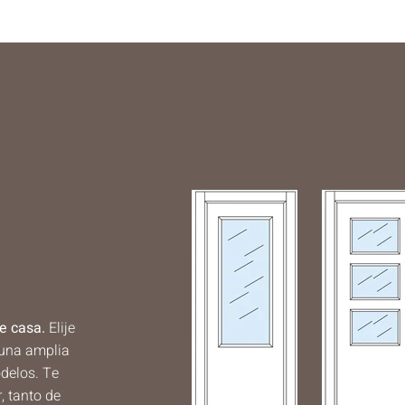
e casa.
​​Elije
 una amplia
delos. Te
, tanto de