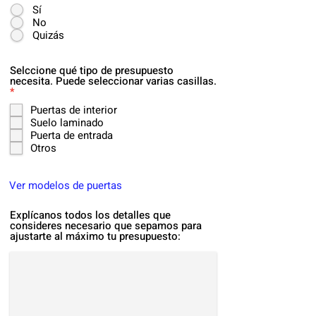
Sí
No
Quizás
Selccione qué tipo de presupuesto
necesita. Puede seleccionar varias casillas.
O
*
b
Puertas de interior
l
Suelo laminado
i
g
Puerta de entrada
a
Otros
t
o
r
Ver modelos de puertas
i
o
Explícanos todos los detalles que
consideres necesario que sepamos para
ajustarte al máximo tu presupuesto: