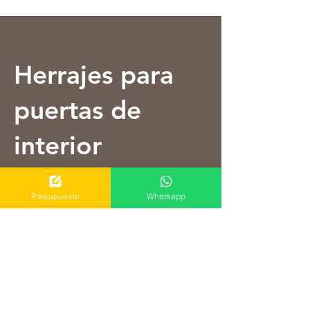
Herrajes para
puertas de
interior
EL COMPLEMENTO PERFECTO
Presupuesto
Whatsapp
PARA CADA PUERTA