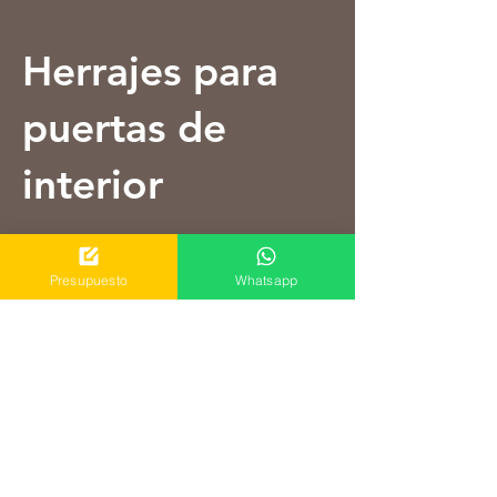
Herrajes para
puertas de
interior
EL COMPLEMENTO PERFECTO
Presupuesto
Whatsapp
PARA CADA PUERTA