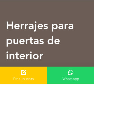
Herrajes para
puertas de
interior
EL COMPLEMENTO PERFECTO
Presupuesto
Whatsapp
PARA CADA PUERTA