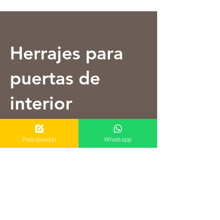
Herrajes para
puertas de
interior
EL COMPLEMENTO PERFECTO
Presupuesto
Whatsapp
PARA CADA PUERTA