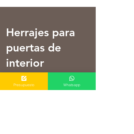
Herrajes para
puertas de
interior
EL COMPLEMENTO PERFECTO
Presupuesto
Whatsapp
PARA CADA PUERTA