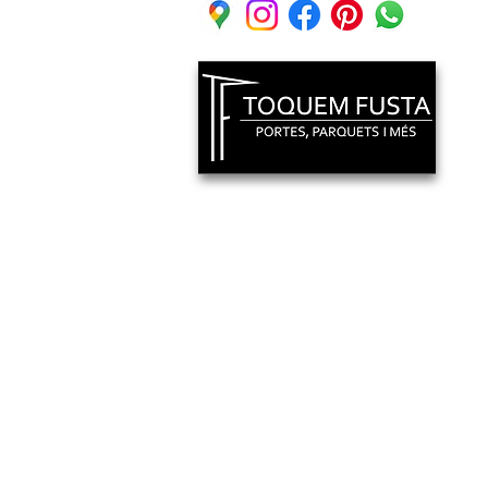
C. Bon Rertir 1 Local 2
Vallirana, (08759) Barcelona
Mvl: 640 318 404
© 2019 por TOQUEM FUSTA.