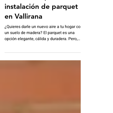
Instaladores parquet
Vallirana: Expertos en
instalación de parquet
en Vallirana
¿Quieres darle un nuevo aire a tu hogar con
un suelo de madera? El parquet es una
opción elegante, cálida y duradera. Pero,
¿sabías que la clave para un resultado
perfecto está en la instalación? Aquí te
cuento todo lo que necesitas saber sobre la
instalación de parquet en Vallirana y por qué
elegir profesionales es la mejor decisión.
¿Por qué elegir Toquem Fusta Vallirana?
Cuando decides instalar parquet, buscas
calidad y confianza. En Toquem Fusta,
contamos con expertos que