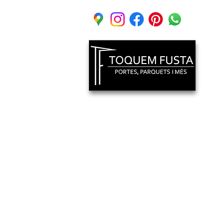
C. Bon Rertir 1 Local 2
Vallirana, (08759) Barcelona
Mvl: 640 318 404
© 2019 por TOQUEM FUSTA.