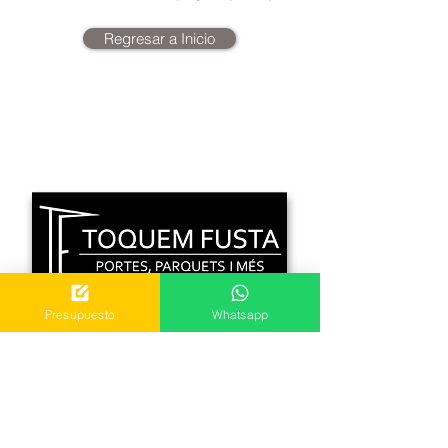
Regresar a Inicio
Presupuesto
Whatsapp
C. Bon Retir 1 Local 2
08759 Vallirana, Barcelona
Mvl.
640 318 404